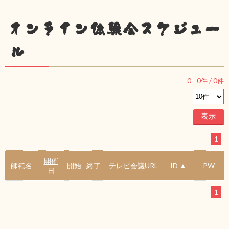
オンライン体験会スケジュー
ル
0
-
0
件 /
0
件
1
開催
師範名
開始
終了
テレビ会議URL
ID ▲
PW
日
1