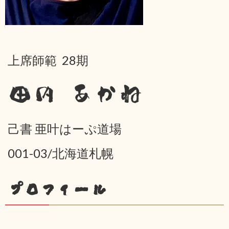
上席師範 28期
田内 あかね
己書 亜叶はーぷ道場
001-03/北海道札幌
プロフィール