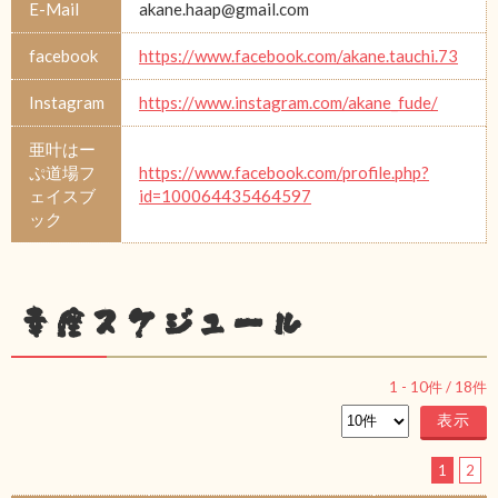
E-Mail
akane.haap@gmail.com
facebook
https://www.facebook.com/akane.tauchi.73
Instagram
https://www.instagram.com/akane_fude/
亜叶はー
ぷ道場フ
https://www.facebook.com/profile.php?
ェイスブ
id=100064435464597
ック
幸座スケジュール
1
-
10
件 /
18
件
1
2