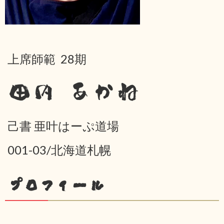
上席師範 28期
田内 あかね
己書 亜叶はーぷ道場
001-03/北海道札幌
プロフィール