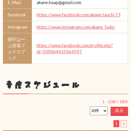
E-Mail
akane.haap@gmail.com
facebook
https://www.facebook.com/akane.tauchi.73
Instagram
https://www.instagram.com/akane_fude/
亜叶はー
ぷ道場フ
https://www.facebook.com/profile.php?
ェイスブ
id=100064435464597
ック
幸座スケジュール
1
-
10
件 /
18
件
1
2