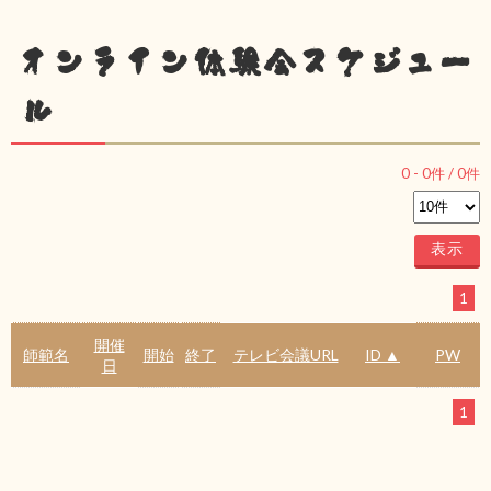
オンライン体験会スケジュー
ル
0
-
0
件 /
0
件
1
開催
師範名
開始
終了
テレビ会議URL
ID ▲
PW
日
1