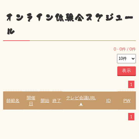
オンライン体験会スケジュー
ル
0
-
0
件 /
0
件
1
開催
テレビ会議URL
師範名
開始
終了
ID
PW
日
▲
1