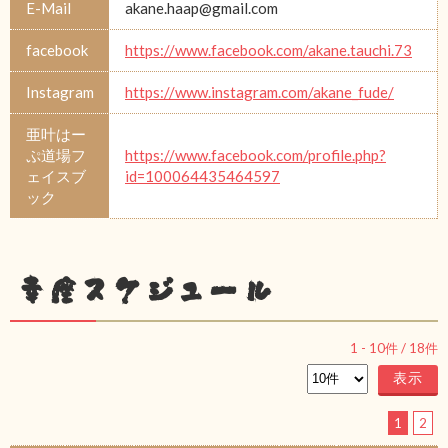
E-Mail
akane.haap@gmail.com
facebook
https://www.facebook.com/akane.tauchi.73
Instagram
https://www.instagram.com/akane_fude/
亜叶はー
ぷ道場フ
https://www.facebook.com/profile.php?
ェイスブ
id=100064435464597
ック
幸座スケジュール
1
-
10
件 /
18
件
1
2