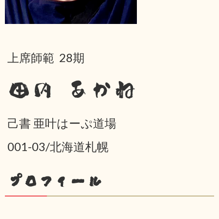
上席師範 28期
田内 あかね
己書 亜叶はーぷ道場
001-03/北海道札幌
プロフィール