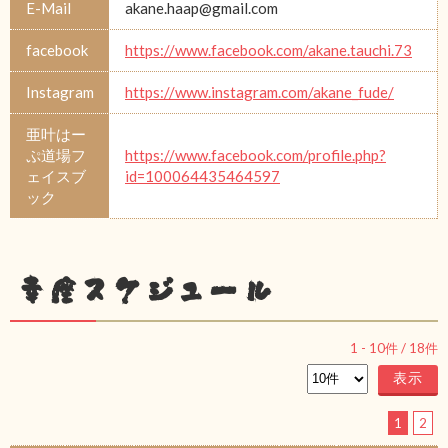
E-Mail
akane.haap@gmail.com
facebook
https://www.facebook.com/akane.tauchi.73
Instagram
https://www.instagram.com/akane_fude/
亜叶はー
ぷ道場フ
https://www.facebook.com/profile.php?
ェイスブ
id=100064435464597
ック
幸座スケジュール
1
-
10
件 /
18
件
1
2