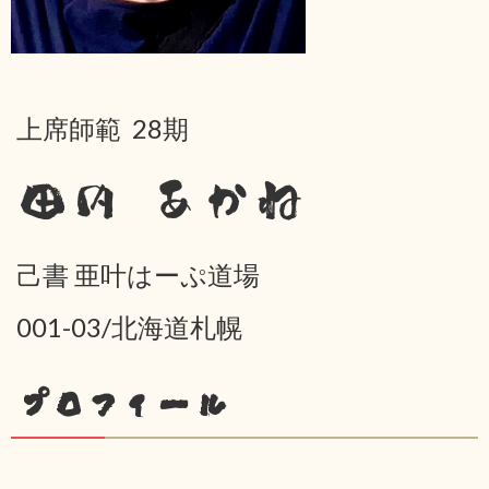
上席師範 28期
田内 あかね
己書 亜叶はーぷ道場
001-03/北海道札幌
プロフィール