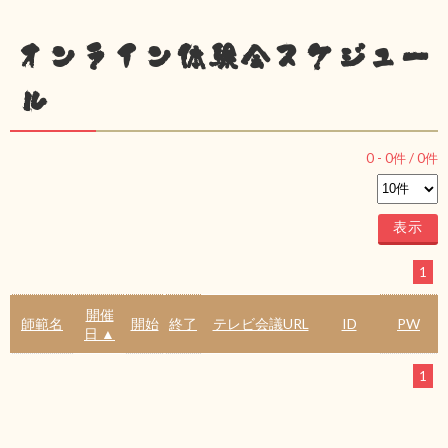
オンライン体験会スケジュー
ル
0
-
0
件 /
0
件
1
開催
師範名
開始
終了
テレビ会議URL
ID
PW
日 ▲
1