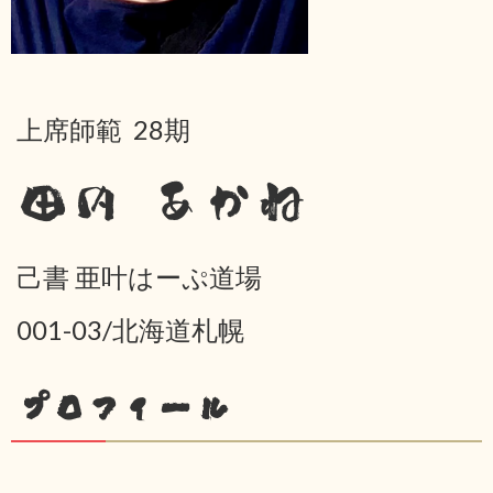
上席師範 28期
田内 あかね
己書 亜叶はーぷ道場
001-03/北海道札幌
プロフィール