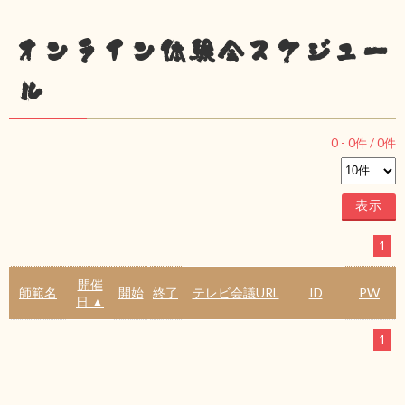
オンライン体験会スケジュー
ル
0
-
0
件 /
0
件
1
開催
師範名
開始
終了
テレビ会議URL
ID
PW
日 ▲
1