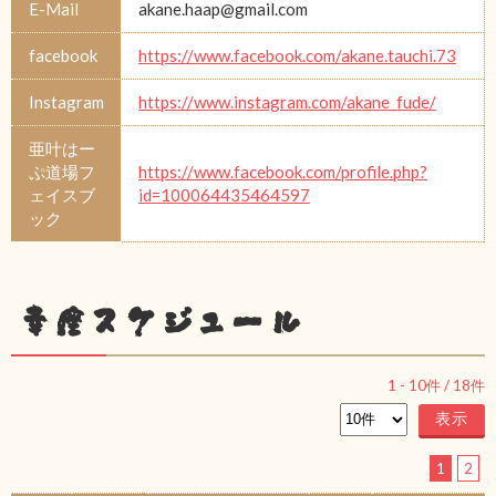
E-Mail
akane.haap@gmail.com
facebook
https://www.facebook.com/akane.tauchi.73
Instagram
https://www.instagram.com/akane_fude/
亜叶はー
ぷ道場フ
https://www.facebook.com/profile.php?
ェイスブ
id=100064435464597
ック
幸座スケジュール
1
-
10
件 /
18
件
1
2