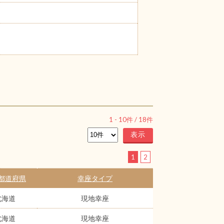
1
-
10
件 /
18
件
1
2
都道府県
幸座タイプ
北海道
現地幸座
北海道
現地幸座