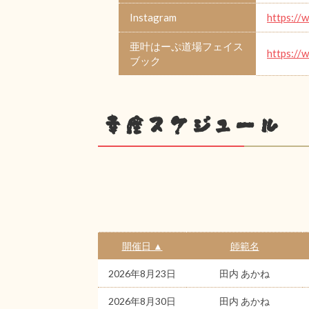
Instagram
https://
亜叶はーぷ道場フェイス
https://
ブック
幸座スケジュール
開催日 ▲
師範名
2026年8月23日
田内 あかね
2026年8月30日
田内 あかね