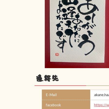
連絡先
E-Mail
akane.h
facebook
https://