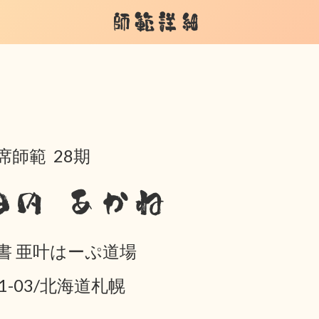
師範詳細
席師範 28期
田内 あかね
書 亜叶はーぷ道場
01-03/北海道札幌