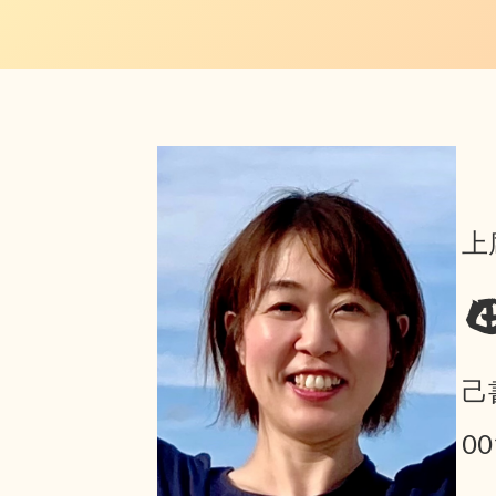
上
己
0