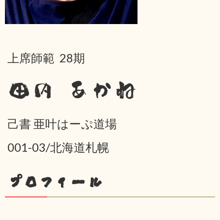
上席師範 28期
田内 あかね
己書 亜叶はーぷ道場
001-03/北海道札幌
プロフィール