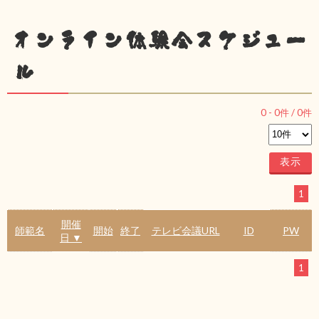
オンライン体験会スケジュー
ル
0
-
0
件 /
0
件
1
開催
師範名
開始
終了
テレビ会議URL
ID
PW
日 ▼
1