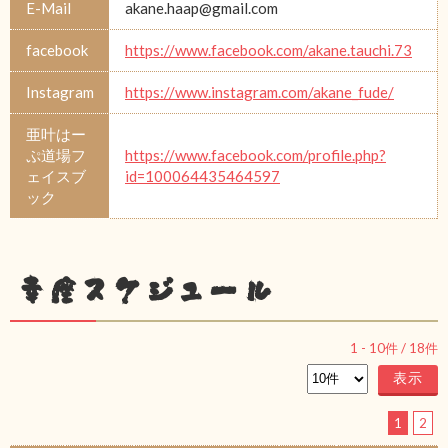
E-Mail
akane.haap@gmail.com
facebook
https://www.facebook.com/akane.tauchi.73
Instagram
https://www.instagram.com/akane_fude/
亜叶はー
ぷ道場フ
https://www.facebook.com/profile.php?
ェイスブ
id=100064435464597
ック
幸座スケジュール
1
-
10
件 /
18
件
1
2