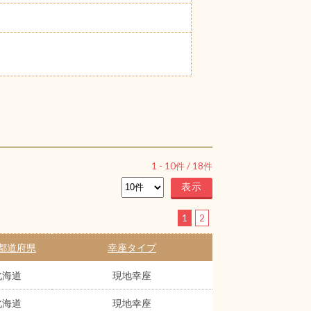
1
-
10
件 /
18
件
1
2
都道府県
幸座タイプ
北海道
現地幸座
北海道
現地幸座