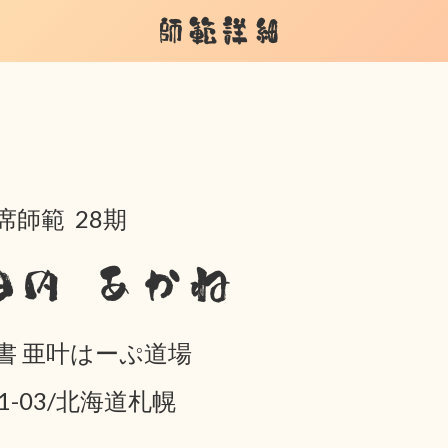
師範詳細
席師範 28期
田内 あかね
書 亜叶はーぷ道場
01-03/北海道札幌