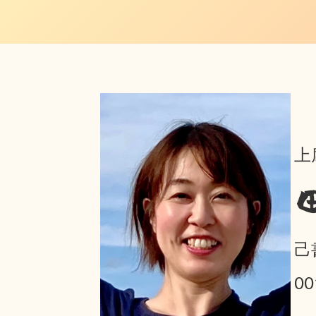
上
己
0