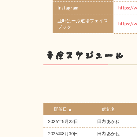
Instagram
https://
亜叶はーぷ道場フェイス
https://
ブック
幸座スケジュール
開催日 ▲
師範名
2026年8月23日
田内 あかね
2026年8月30日
田内 あかね