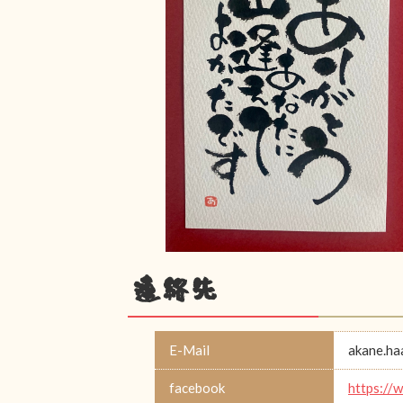
連絡先
E-Mail
akane.h
facebook
https://