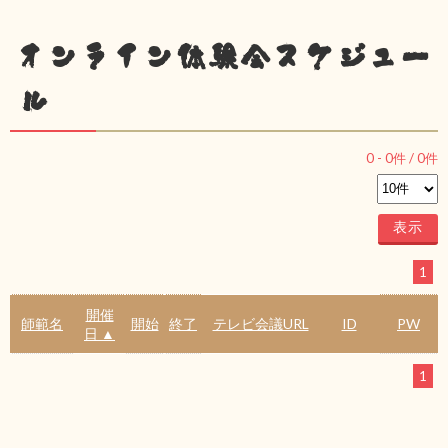
オンライン体験会スケジュー
ル
0
-
0
件 /
0
件
1
開催
師範名
開始
終了
テレビ会議URL
ID
PW
日 ▲
1