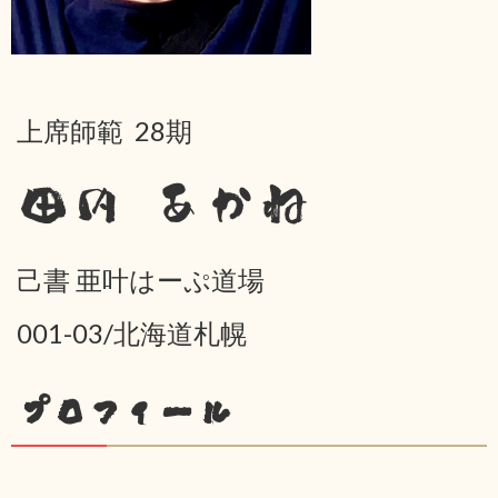
上席師範 28期
田内 あかね
己書 亜叶はーぷ道場
001-03/北海道札幌
プロフィール