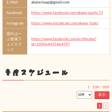
E-Mail
akane.haap@gmail.com
facebook
https://www.facebook.com/akane.tauchi.73
Instagram
https://www.instagram.com/akane_fude/
亜叶はー
ぷ道場フ
https://www.facebook.com/profile.php?
ェイスブ
id=100064435464597
ック
幸座スケジュール
1
-
10
件 /
18
件
1
2