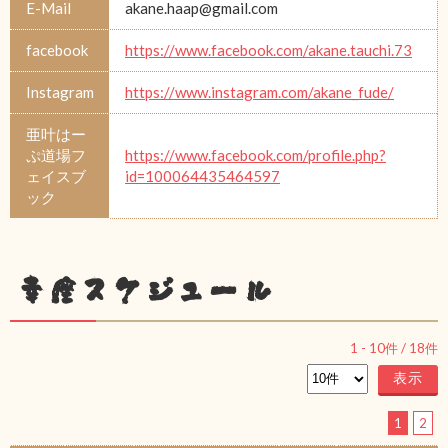
E-Mail
akane.haap@gmail.com
facebook
https://www.facebook.com/akane.tauchi.73
Instagram
https://www.instagram.com/akane_fude/
亜叶はー
ぷ道場フ
https://www.facebook.com/profile.php?
ェイスブ
id=100064435464597
ック
幸座スケジュール
1
-
10
件 /
18
件
1
2