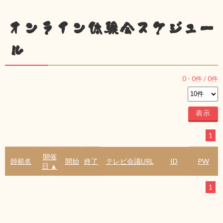
オンライン体験会スケジュー
ル
0
-
0
件 /
0
件
1
開催
師範名
開始
終了
テレビ会議URL
ID
PW
日 ▲
1