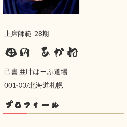
上席師範 28期
田内 あかね
己書 亜叶はーぷ道場
001-03/北海道札幌
プロフィール