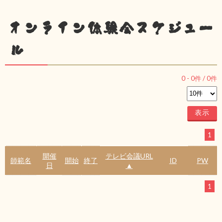
オンライン体験会スケジュー
ル
0
-
0
件 /
0
件
1
開催
テレビ会議URL
師範名
開始
終了
ID
PW
日
▲
1