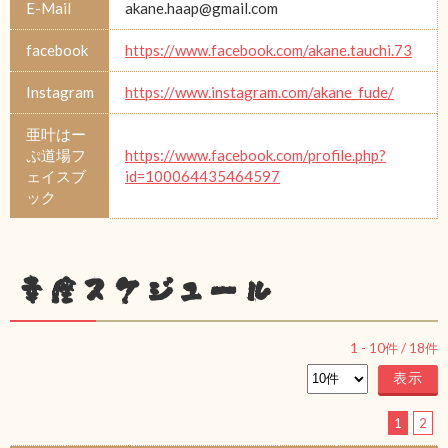
E-Mail
akane.haap@gmail.com
facebook
https://www.facebook.com/akane.tauchi.73
Instagram
https://www.instagram.com/akane_fude/
亜叶はー
ぷ道場フ
https://www.facebook.com/profile.php?
ェイスブ
id=100064435464597
ック
幸座スケジュール
1
-
10
件 /
18
件
1
2