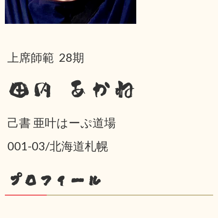
上席師範 28期
田内 あかね
己書 亜叶はーぷ道場
001-03/北海道札幌
プロフィール