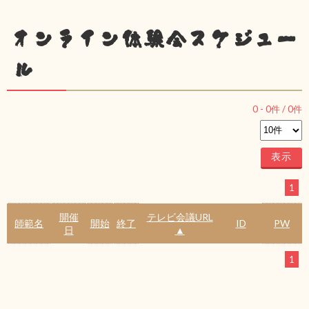
オンライン体験会スケジュー
ル
0
-
0
件 /
0
件
1
開催
テレビ会議URL
師範名
開始
終了
ID
PW
日
▲
1