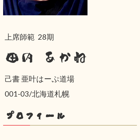
上席師範 28期
田内 あかね
己書 亜叶はーぷ道場
001-03/北海道札幌
プロフィール