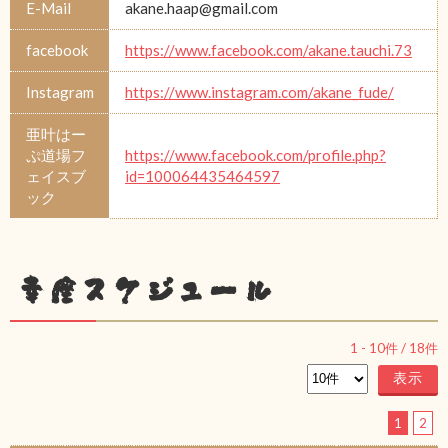
E-Mail
akane.haap@gmail.com
facebook
https://www.facebook.com/akane.tauchi.73
Instagram
https://www.instagram.com/akane_fude/
亜叶はー
ぷ道場フ
https://www.facebook.com/profile.php?
ェイスブ
id=100064435464597
ック
幸座スケジュール
1
-
10
件 /
18
件
1
2