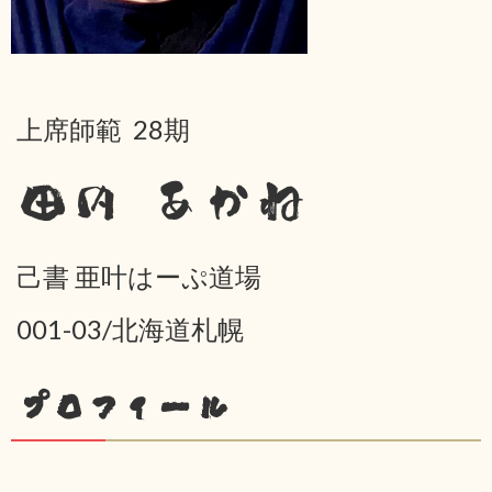
上席師範 28期
田内 あかね
己書 亜叶はーぷ道場
001-03/北海道札幌
プロフィール