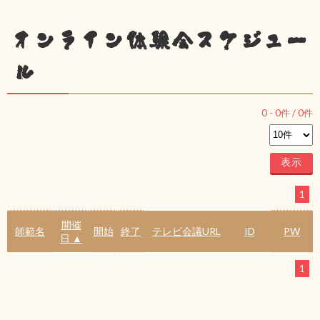
オンライン体験会スケジュー
ル
0
-
0
件 /
0
件
1
開催
師範名
開始
終了
テレビ会議URL
ID
PW
日 ▲
1