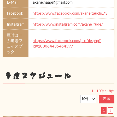
E-Mail
akane.haap@gmail.com
facebook
https://www.facebook.com/akane.tauchi.73
Instagram
https://www.instagram.com/akane_fude/
亜叶はー
ぷ道場フ
https://www.facebook.com/profile.php?
ェイスブ
id=100064435464597
ック
幸座スケジュール
1
-
10
件 /
18
件
1
2