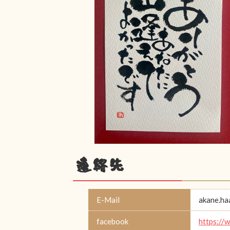
連絡先
E-Mail
akane.h
facebook
https://