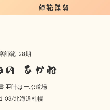
師範詳細
席師範 28期
田内 あかね
書 亜叶はーぷ道場
01-03/北海道札幌