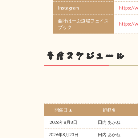
Instagram
https://
亜叶はーぷ道場フェイス
https://
ブック
幸座スケジュール
開催日 ▲
師範名
2026年8月8日
田内 あかね
2026年8月23日
田内 あかね