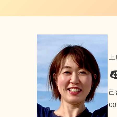
上
己
0