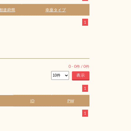
都道府県
幸座タイプ
1
0
-
0
件 /
0
件
1
ID
PW
1