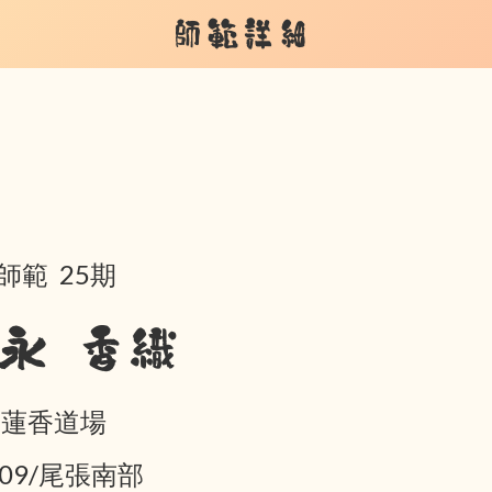
師範詳細
師範 25期
永 香織
 蓮香道場
-09/尾張南部