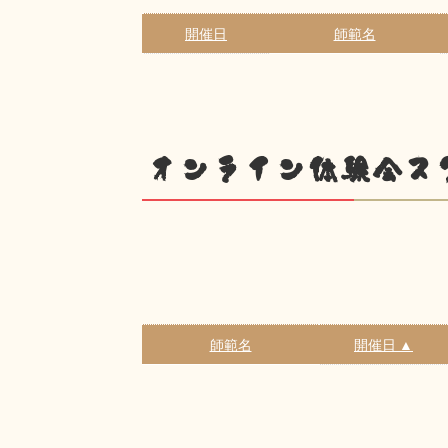
開催日
師範名
オンライン体験会ス
師範名
開催日 ▲