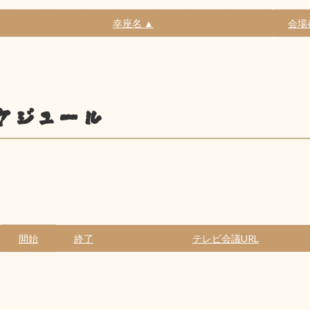
幸座名 ▲
会場
ケジュール
開始
終了
テレビ会議URL