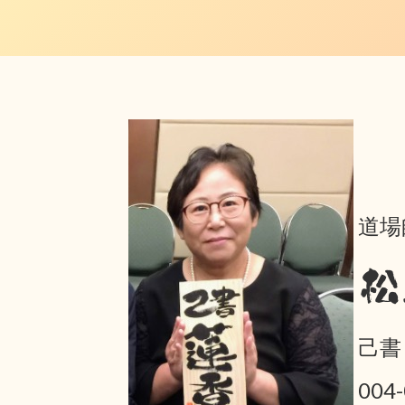
道場
松
己書
004