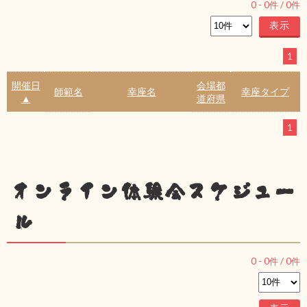
0
-
0
件 /
0
件
1
開催日
会場都
師範名
幸座名
幸座タイプ
▲
道府県
1
オンライン体験会スケジュー
ル
0
-
0
件 /
0
件