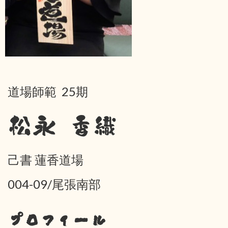
道場師範 25期
松永 香織
己書 蓮香道場
004-09/尾張南部
プロフィール