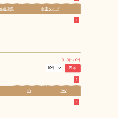
都道府県
幸座タイプ
1
0
-
0
件 /
0
件
1
ID
PW
1