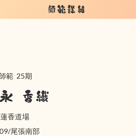
師範詳細
師範 25期
永 香織
 蓮香道場
-09/尾張南部