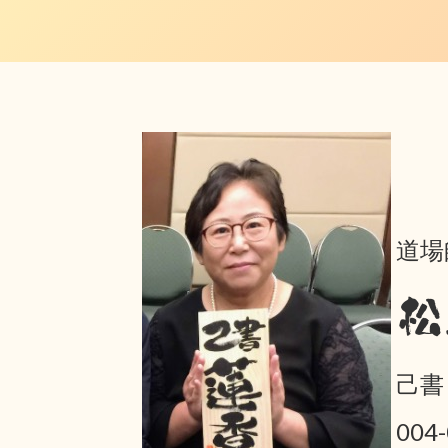
道場
松
己書
004