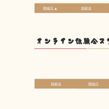
開催日 ▲
師範名
オンライン体験会ス
師範名
開催日