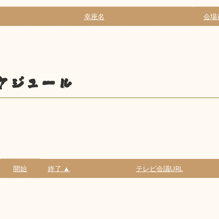
幸座名
会場
ケジュール
開始
終了 ▲
テレビ会議URL