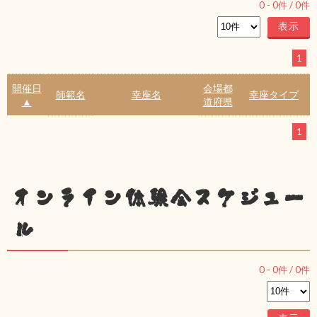
0
-
0
件 /
0
件
1
開催日
会場都
師範名
幸座名
幸座タイプ
▲
道府県
1
オンライン体験会スケジュー
ル
0
-
0
件 /
0
件