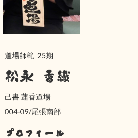
道場師範 25期
松永 香織
己書 蓮香道場
004-09/尾張南部
プロフィール