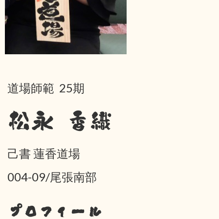
道場師範 25期
松永 香織
己書 蓮香道場
004-09/尾張南部
プロフィール