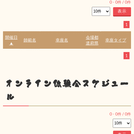
0
-
0
件 /
0
件
1
開催日
会場都
師範名
幸座名
幸座タイプ
▲
道府県
1
オンライン体験会スケジュー
ル
0
-
0
件 /
0
件