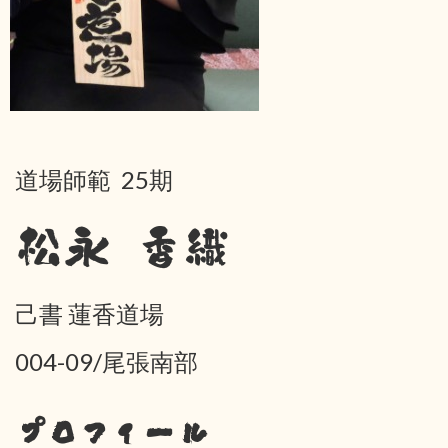
道場師範 25期
松永 香織
己書 蓮香道場
004-09/尾張南部
プロフィール