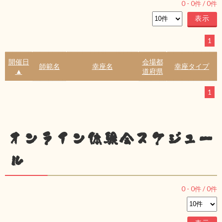
0
-
0
件 /
0
件
1
開催日
会場都
師範名
幸座名
幸座タイプ
▲
道府県
1
オンライン体験会スケジュー
ル
0
-
0
件 /
0
件