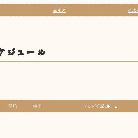
幸座名
会場
ケジュール
開始
終了
テレビ会議URL ▲