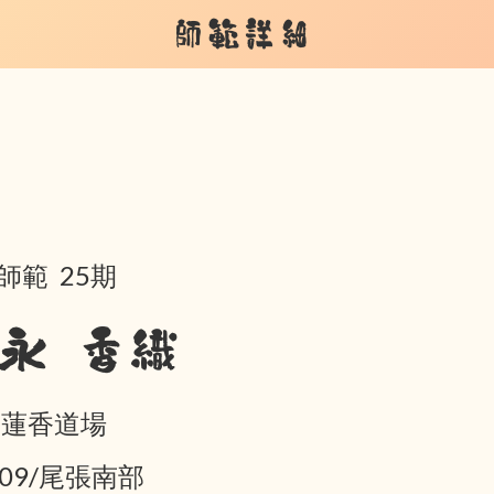
師範詳細
師範 25期
永 香織
 蓮香道場
-09/尾張南部