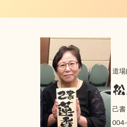
道場
松
己書
004