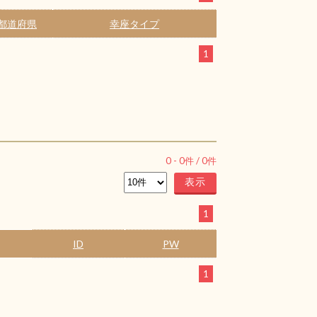
都道府県
幸座タイプ
1
0
-
0
件 /
0
件
1
ID
PW
1