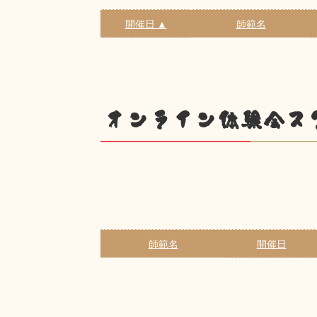
開催日 ▲
師範名
オンライン体験会ス
師範名
開催日