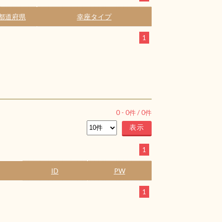
都道府県
幸座タイプ
1
0
-
0
件 /
0
件
1
ID
PW
1