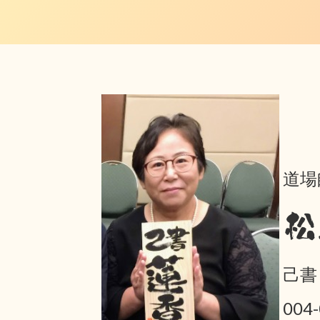
道場
松
己書
004