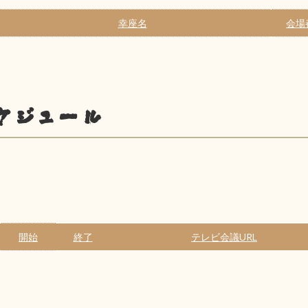
幸座名
会場
ケジュール
開始
終了
テレビ会議URL