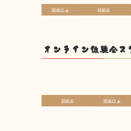
開催日 ▲
師範名
オンライン体験会ス
師範名
開催日 ▲