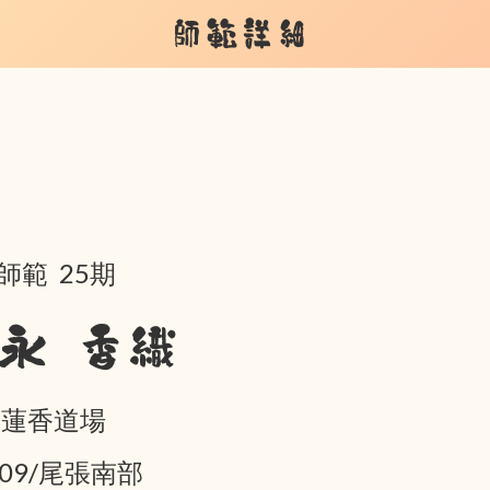
師範詳細
師範 25期
永 香織
 蓮香道場
-09/尾張南部