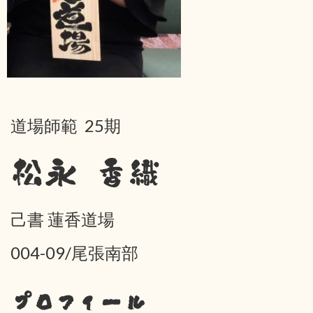
道場師範 25期
松永 香織
己書 蓮香道場
004-09/尾張南部
プロフィール