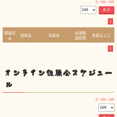
0
-
0
件 /
0
件
1
開催日
会場都
師範名
幸座名
幸座タイプ
▲
道府県
1
オンライン体験会スケジュー
ル
0
-
0
件 /
0
件