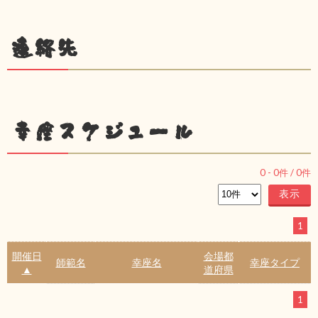
連絡先
幸座スケジュール
0
-
0
件 /
0
件
1
開催日
会場都
師範名
幸座名
幸座タイプ
▲
道府県
1