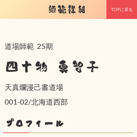
師範詳細
TOPに戻る
道場師範 25期
四十物 真智子
天真爛漫己書道場
001-02/北海道西部
プロフィール