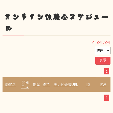
オンライン体験会スケジュー
ル
0
-
0
件 /
0
件
1
開催
師範名
開始
終了
テレビ会議URL
ID
PW
日 ▲
1