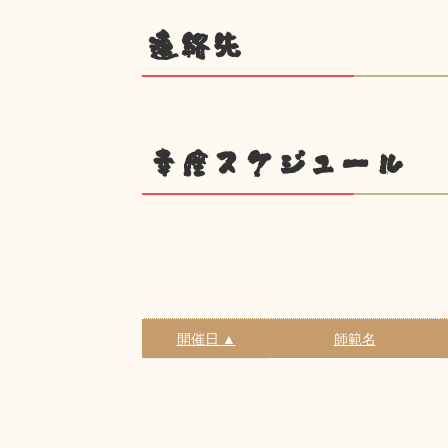
連絡先
幸座スケジュール
開催日 ▲
師範名