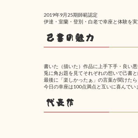
2019年9月25期師範認定
伊達・室蘭・登別・白老で幸座と体験を実
己書の魅力
書いた（描いた）作品に上手下手・良い悪
兎に角お題を見てそれぞれの想いで己書と
最後に「楽しかったぁ」の言葉が聞けたら
今日の幸座は100点満点と互いに喜んでい
代表作