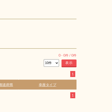
0
-
0
件 /
0
件
1
都道府県
幸座タイプ
1