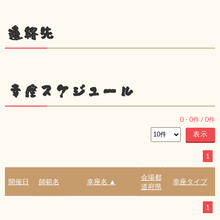
連絡先
幸座スケジュール
0
-
0
件 /
0
件
1
会場都
開催日
師範名
幸座名 ▲
幸座タイプ
道府県
1