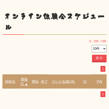
オンライン体験会スケジュー
ル
0
-
0
件 /
0
件
1
開催
師範名
開始
終了
テレビ会議URL
ID
PW
日 ▲
1