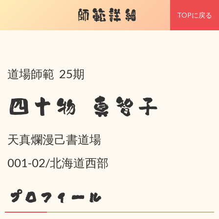
師範詳細
TOPに戻る
道場師範 25期
四十物 真智子
天真爛漫己書道場
001-02/北海道西部
プロフィール