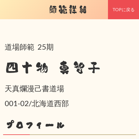
師範詳細
TOPに戻る
道場師範 25期
四十物 真智子
天真爛漫己書道場
001-02/北海道西部
プロフィール