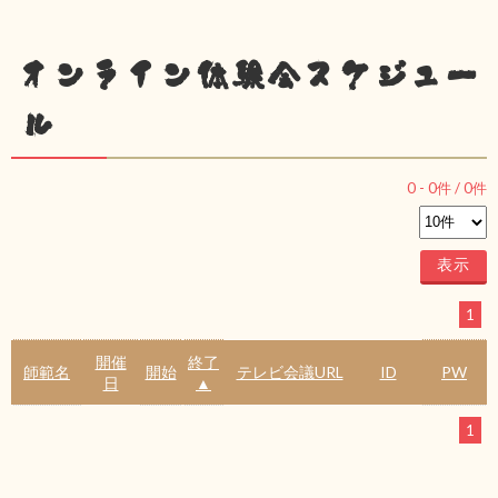
オンライン体験会スケジュー
ル
0
-
0
件 /
0
件
1
開催
終了
師範名
開始
テレビ会議URL
ID
PW
日
▲
1