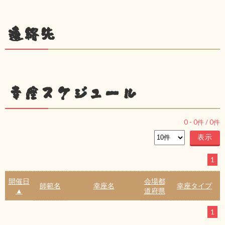
連絡先
幸座スケジュール
0
-
0
件 /
0
件
1
開催日
会場都
師範名
幸座名
幸座タイプ
▲
道府県
1