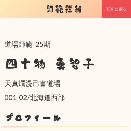
師範詳細
TOPに戻る
道場師範 25期
四十物 真智子
天真爛漫己書道場
001-02/北海道西部
プロフィール