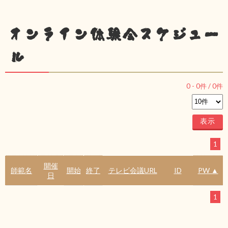
オンライン体験会スケジュー
ル
0
-
0
件 /
0
件
1
開催
師範名
開始
終了
テレビ会議URL
ID
PW ▲
日
1