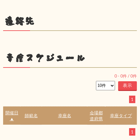
連絡先
幸座スケジュール
0
-
0
件 /
0
件
1
開催日
会場都
師範名
幸座名
幸座タイプ
▲
道府県
1