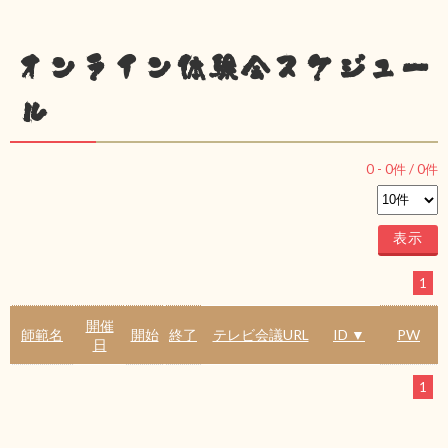
オンライン体験会スケジュー
ル
0
-
0
件 /
0
件
1
開催
師範名
開始
終了
テレビ会議URL
ID ▼
PW
日
1