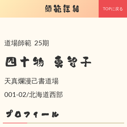
師範詳細
TOPに戻る
道場師範 25期
四十物 真智子
天真爛漫己書道場
001-02/北海道西部
プロフィール