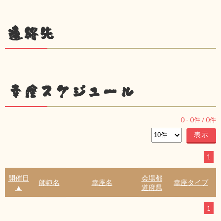
連絡先
幸座スケジュール
0
-
0
件 /
0
件
1
開催日
会場都
師範名
幸座名
幸座タイプ
▲
道府県
1