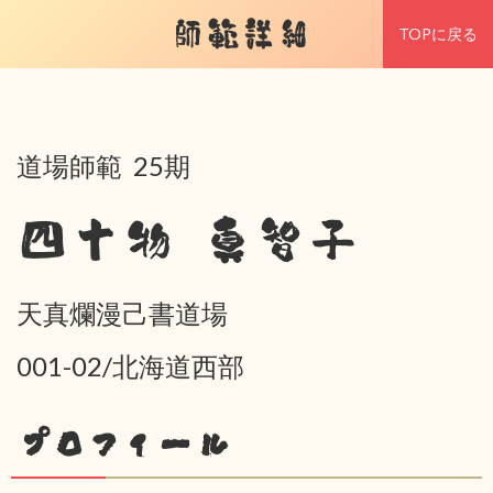
師範詳細
TOPに戻る
道場師範 25期
四十物 真智子
天真爛漫己書道場
001-02/北海道西部
プロフィール