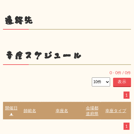
連絡先
幸座スケジュール
0
-
0
件 /
0
件
1
開催日
会場都
師範名
幸座名
幸座タイプ
▲
道府県
1