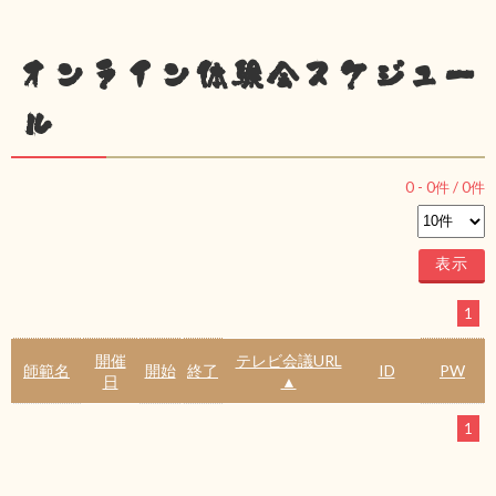
オンライン体験会スケジュー
ル
0
-
0
件 /
0
件
1
開催
テレビ会議URL
師範名
開始
終了
ID
PW
日
▲
1