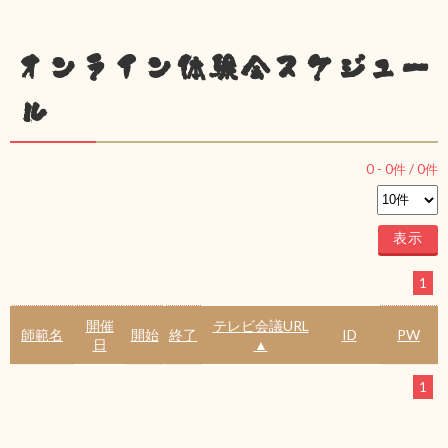
オンライン体験会スケジュー
ル
0
-
0
件 /
0
件
1
開催
テレビ会議URL
師範名
開始
終了
ID
PW
日
▲
1