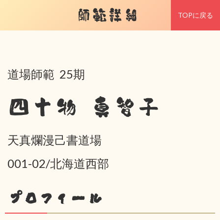
師範詳細
TOPに戻る
道場師範 25期
四十物 真智子
天真爛漫己書道場
001-02/北海道西部
プロフィール