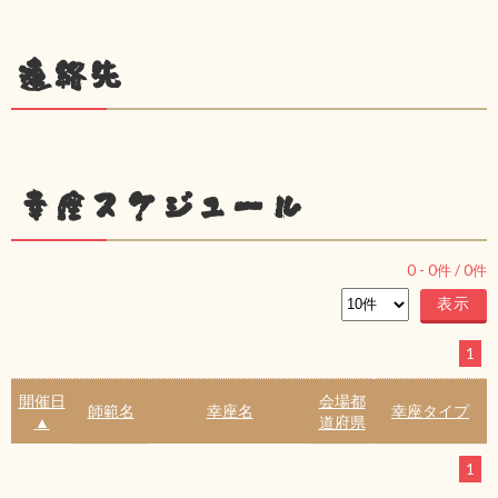
連絡先
幸座スケジュール
0
-
0
件 /
0
件
1
開催日
会場都
師範名
幸座名
幸座タイプ
▲
道府県
1