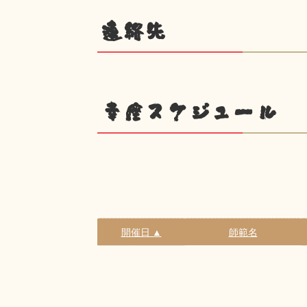
連絡先
幸座スケジュール
開催日 ▲
師範名