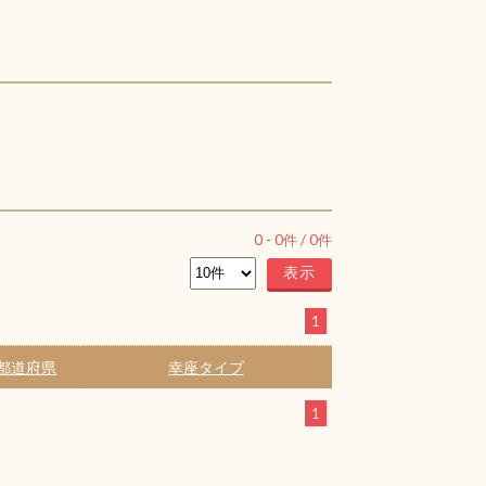
0
-
0
件 /
0
件
1
都道府県
幸座タイプ
1