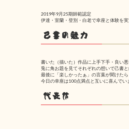
2019年9月25期師範認定
伊達・室蘭・登別・白老で幸座と体験を実
己書の魅力
書いた（描いた）作品に上手下手・良い悪
兎に角お題を見てそれぞれの想いで己書と
最後に「楽しかったぁ」の言葉が聞けたら
今日の幸座は100点満点と互いに喜んでい
代表作