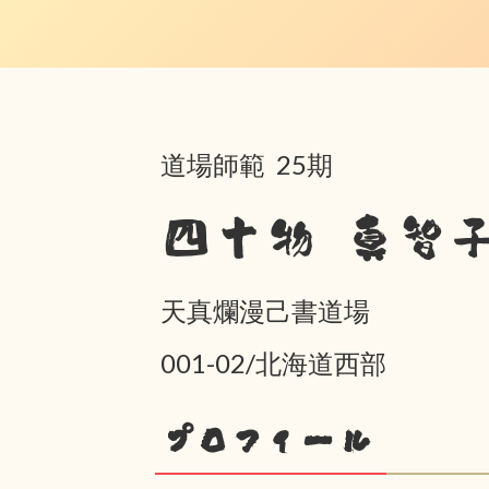
道場師範 25期
四十物 真智
天真爛漫己書道場
001-02/北海道西部
プロフィール