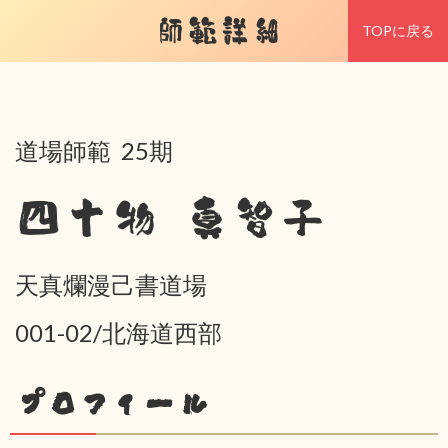
師範詳細
TOPに戻る
道場師範 25期
四十物 真智子
天真爛漫己書道場
001-02/北海道西部
プロフィール