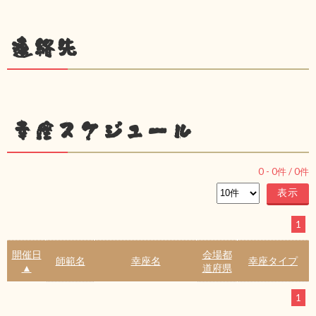
連絡先
幸座スケジュール
0
-
0
件 /
0
件
1
開催日
会場都
師範名
幸座名
幸座タイプ
▲
道府県
1