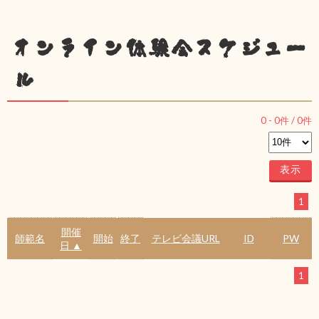
オンライン体験会スケジュー
ル
0
-
0
件 /
0
件
1
開催
師範名
開始
終了
テレビ会議URL
ID
PW
日 ▲
1