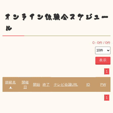
オンライン体験会スケジュー
ル
0
-
0
件 /
0
件
1
師範名
開催
開始
終了
テレビ会議URL
ID
PW
▲
日
1