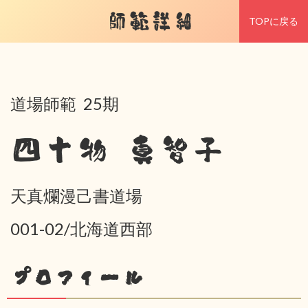
師範詳細
TOPに戻る
道場師範 25期
四十物 真智子
天真爛漫己書道場
001-02/北海道西部
プロフィール