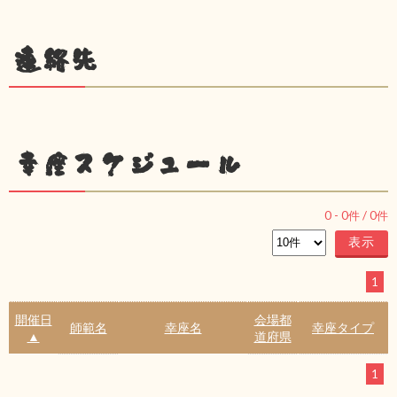
連絡先
幸座スケジュール
0
-
0
件 /
0
件
1
開催日
会場都
師範名
幸座名
幸座タイプ
▲
道府県
1