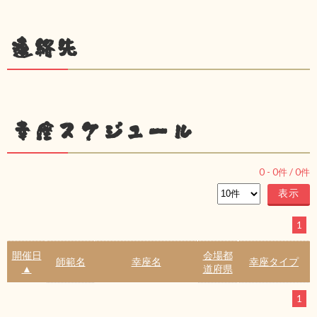
連絡先
幸座スケジュール
0
-
0
件 /
0
件
1
開催日
会場都
師範名
幸座名
幸座タイプ
▲
道府県
1