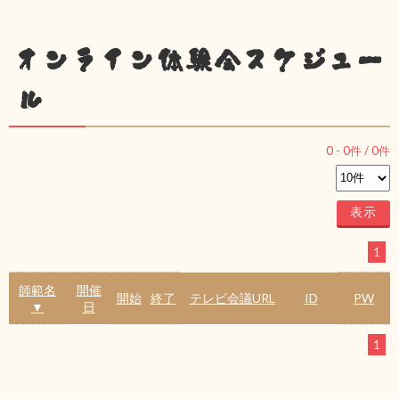
オンライン体験会スケジュー
ル
0
-
0
件 /
0
件
1
師範名
開催
開始
終了
テレビ会議URL
ID
PW
▼
日
1