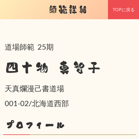
師範詳細
TOPに戻る
道場師範 25期
四十物 真智子
天真爛漫己書道場
001-02/北海道西部
プロフィール