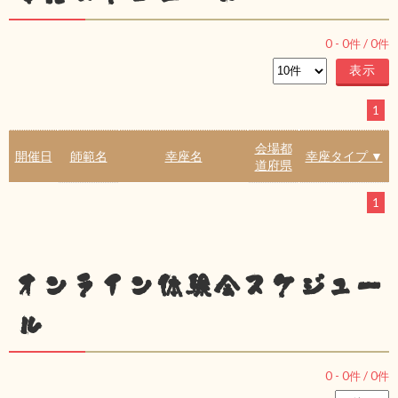
0
-
0
件 /
0
件
1
会場都
開催日
師範名
幸座名
幸座タイプ ▼
道府県
1
オンライン体験会スケジュー
ル
0
-
0
件 /
0
件