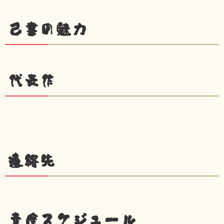
己書の魅力
代表作
連絡先
幸座スケジュール