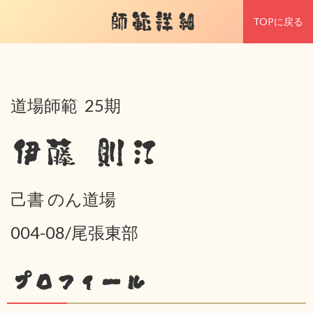
師範詳細
TOPに戻る
道場師範 25期
伊藤 則江
己書 のん道場
004-08/尾張東部
プロフィール