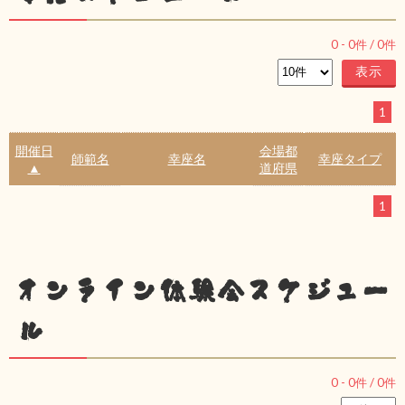
0
-
0
件 /
0
件
1
開催日
会場都
師範名
幸座名
幸座タイプ
▲
道府県
1
オンライン体験会スケジュー
ル
0
-
0
件 /
0
件