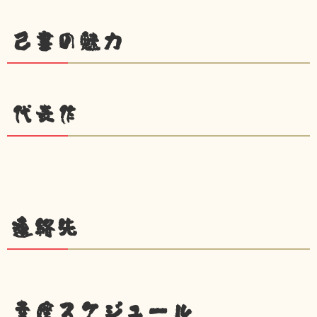
己書の魅力
代表作
連絡先
幸座スケジュール