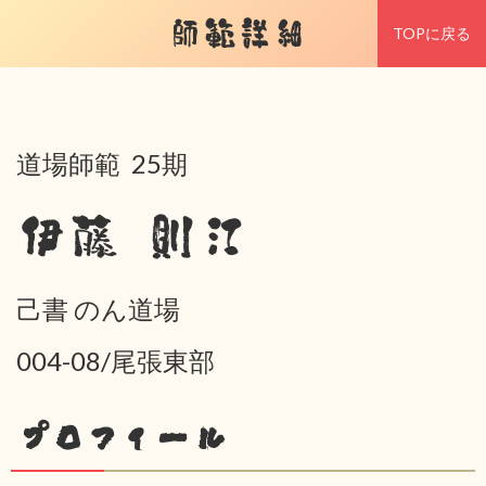
師範詳細
TOPに戻る
道場師範 25期
伊藤 則江
己書 のん道場
004-08/尾張東部
プロフィール