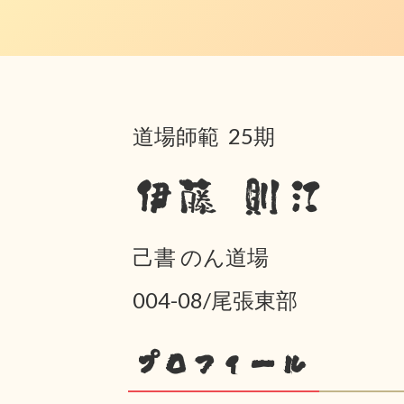
道場師範 25期
伊藤 則江
己書 のん道場
004-08/尾張東部
プロフィール