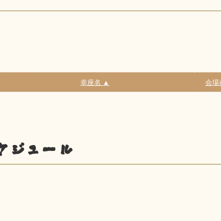
幸座名 ▲
会場
ケジュール