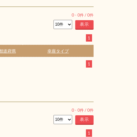
0
-
0
件 /
0
件
1
都道府県
幸座タイプ
1
0
-
0
件 /
0
件
1