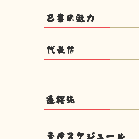
己書の魅力
代表作
連絡先
幸座スケジュール