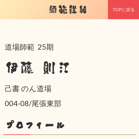
師範詳細
TOPに戻る
道場師範 25期
伊藤 則江
己書 のん道場
004-08/尾張東部
プロフィール