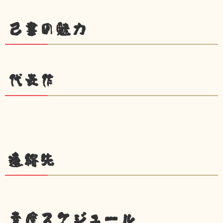
己書の魅力
代表作
連絡先
幸座スケジュール