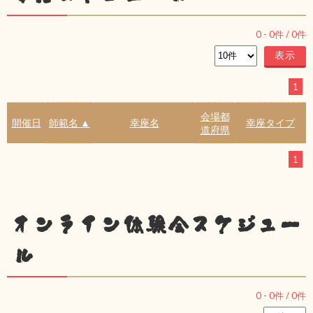
0
-
0
件 /
0
件
1
会場都
開催日
師範名 ▲
幸座名
幸座タイプ
道府県
1
オンライン体験会スケジュー
ル
0
-
0
件 /
0
件