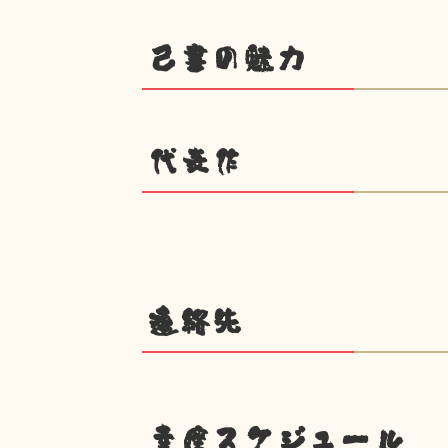
己書の魅力
代表作
連絡先
幸座スケジュール