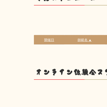
開催日
師範名 ▲
オンライン体験会ス