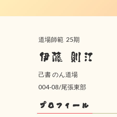
道場師範 25期
伊藤 則江
己書 のん道場
004-08/尾張東部
プロフィール