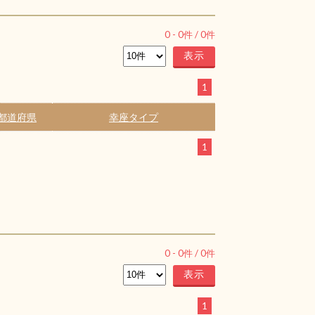
0
-
0
件 /
0
件
1
都道府県
幸座タイプ
1
0
-
0
件 /
0
件
1