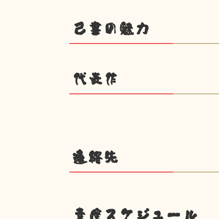
己書の魅力
代表作
連絡先
幸座スケジュール