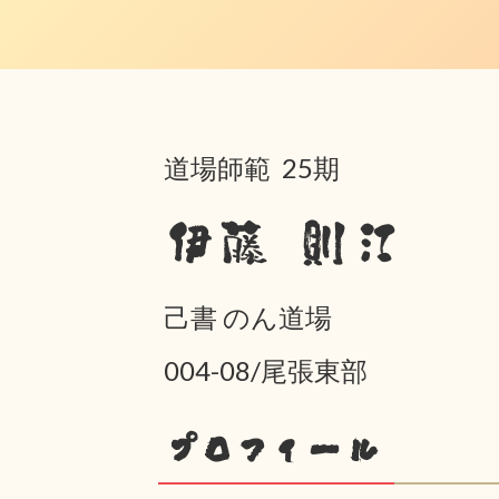
道場師範 25期
伊藤 則江
己書 のん道場
004-08/尾張東部
プロフィール