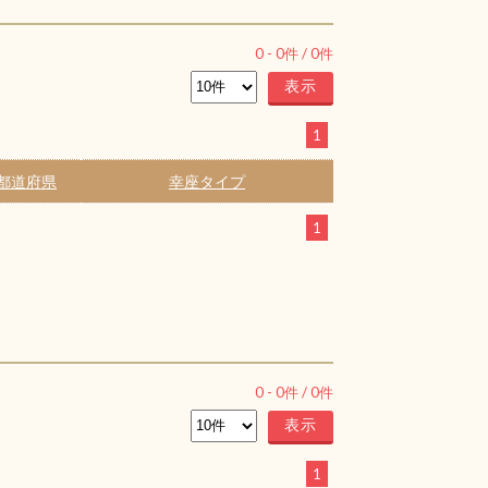
0
-
0
件 /
0
件
1
都道府県
幸座タイプ
1
0
-
0
件 /
0
件
1