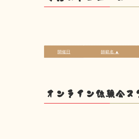
開催日
師範名 ▲
オンライン体験会ス