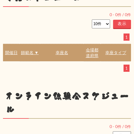
0
-
0
件 /
0
件
1
会場都
開催日
師範名 ▼
幸座名
幸座タイプ
道府県
1
オンライン体験会スケジュー
ル
0
-
0
件 /
0
件