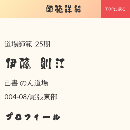
師範詳細
TOPに戻る
道場師範 25期
伊藤 則江
己書 のん道場
004-08/尾張東部
プロフィール