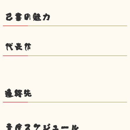
己書の魅力
代表作
連絡先
幸座スケジュール