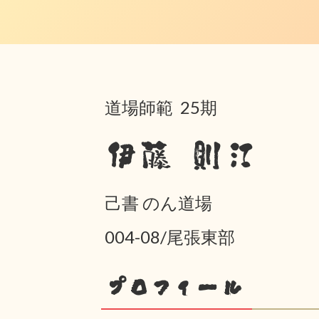
道場師範 25期
伊藤 則江
己書 のん道場
004-08/尾張東部
プロフィール