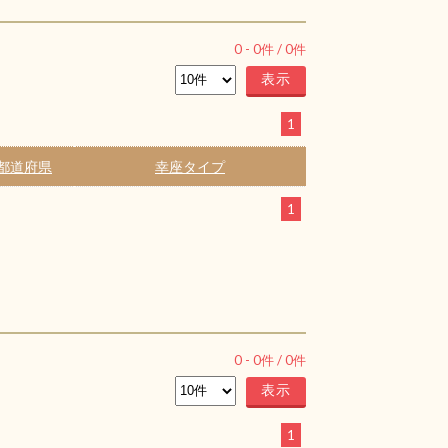
0
-
0
件 /
0
件
1
都道府県
幸座タイプ
1
0
-
0
件 /
0
件
1