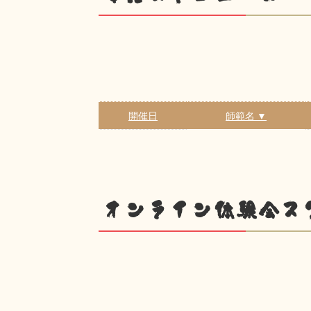
開催日
師範名 ▼
オンライン体験会ス