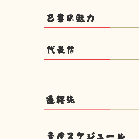
己書の魅力
代表作
連絡先
幸座スケジュール