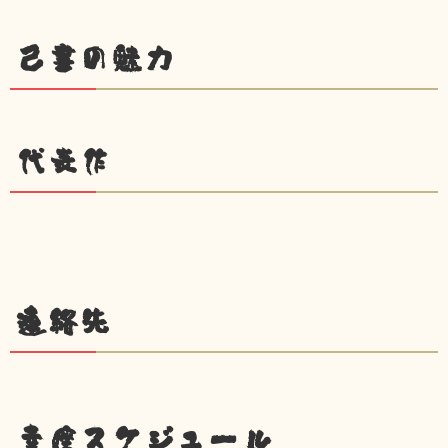
己書の魅力
代表作
連絡先
幸座スケジュール