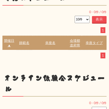
0
-
0
件 /
0
件
1
開催日
会場都
師範名
幸座名
幸座タイプ
▲
道府県
1
オンライン体験会スケジュー
ル
0
-
0
件 /
0
件