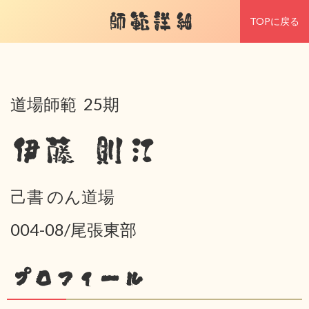
師範詳細
TOPに戻る
道場師範 25期
伊藤 則江
己書 のん道場
004-08/尾張東部
プロフィール