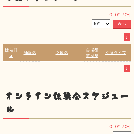
0
-
0
件 /
0
件
1
開催日
会場都
師範名
幸座名
幸座タイプ
▲
道府県
1
オンライン体験会スケジュー
ル
0
-
0
件 /
0
件