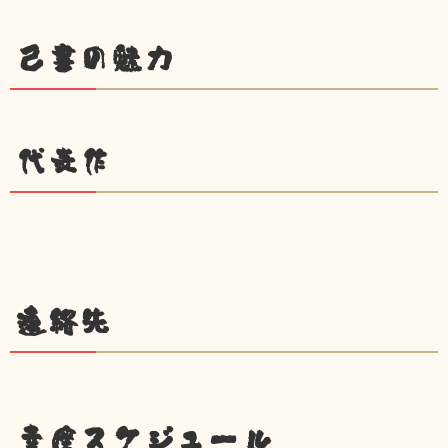
己書の魅力
代表作
連絡先
幸座スケジュール