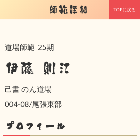
師範詳細
TOPに戻る
道場師範 25期
伊藤 則江
己書 のん道場
004-08/尾張東部
プロフィール