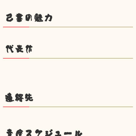
己書の魅力
代表作
連絡先
幸座スケジュール