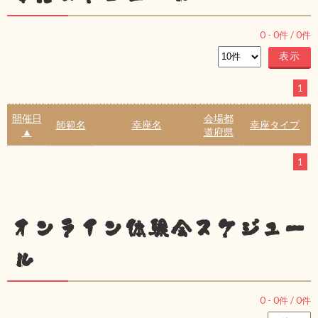
0
-
0
件 /
0
件
1
開催日
会場都
師範名
幸座名
幸座タイプ
▲
道府県
1
オンライン体験会スケジュー
ル
0
-
0
件 /
0
件