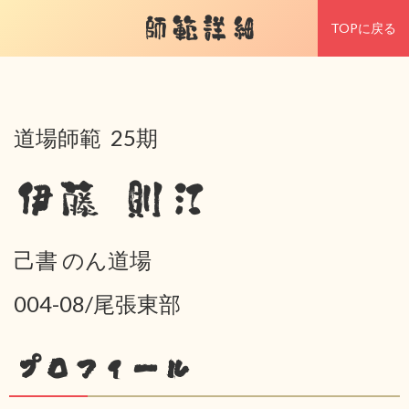
師範詳細
TOPに戻る
道場師範 25期
伊藤 則江
己書 のん道場
004-08/尾張東部
プロフィール