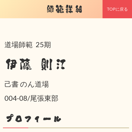
師範詳細
TOPに戻る
道場師範 25期
伊藤 則江
己書 のん道場
004-08/尾張東部
プロフィール