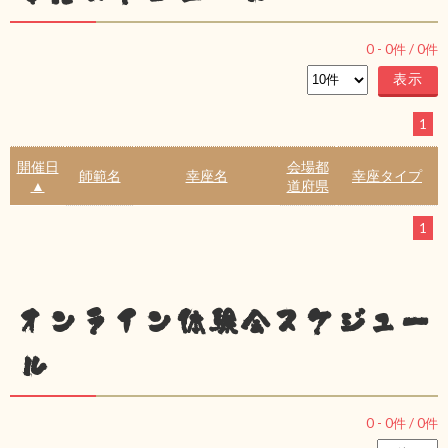
0
-
0
件 /
0
件
1
開催日
会場都
師範名
幸座名
幸座タイプ
▲
道府県
1
オンライン体験会スケジュー
ル
0
-
0
件 /
0
件