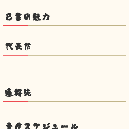
己書の魅力
代表作
連絡先
幸座スケジュール