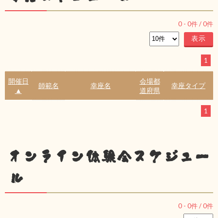
0
-
0
件 /
0
件
1
開催日
会場都
師範名
幸座名
幸座タイプ
▲
道府県
1
オンライン体験会スケジュー
ル
0
-
0
件 /
0
件