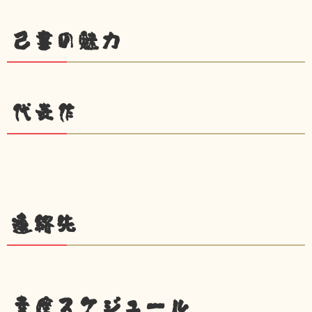
己書の魅力
代表作
連絡先
幸座スケジュール