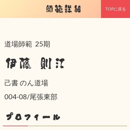
師範詳細
TOPに戻る
道場師範 25期
伊藤 則江
己書 のん道場
004-08/尾張東部
プロフィール