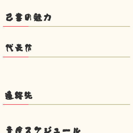
己書の魅力
代表作
連絡先
幸座スケジュール