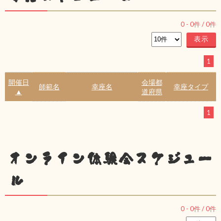
0
-
0
件 /
0
件
1
開催日
会場都
師範名
幸座名
幸座タイプ
▲
道府県
1
オンライン体験会スケジュー
ル
0
-
0
件 /
0
件