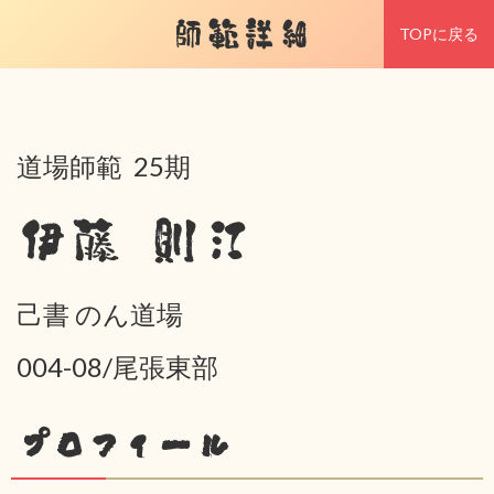
師範詳細
TOPに戻る
道場師範 25期
伊藤 則江
己書 のん道場
004-08/尾張東部
プロフィール