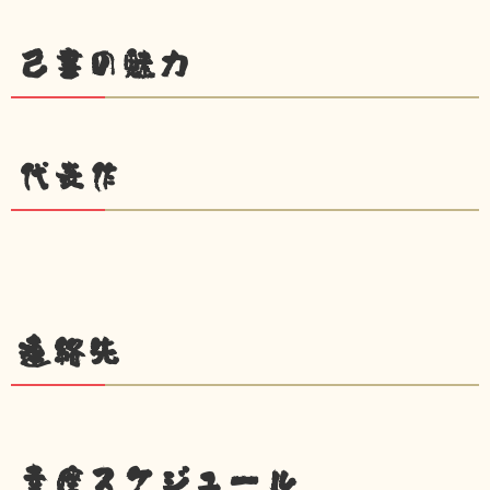
己書の魅力
代表作
連絡先
幸座スケジュール