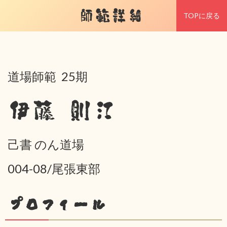
師範詳細
TOPに戻る
道場師範 25期
伊藤 則江
己書 のん道場
004-08/尾張東部
プロフィール