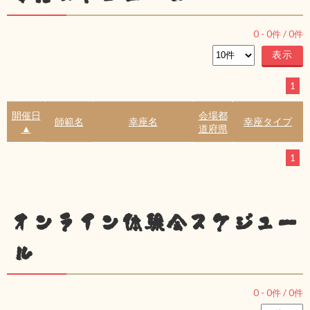
0
-
0
件 /
0
件
1
開催日
会場都
師範名
幸座名
幸座タイプ
▲
道府県
1
オンライン体験会スケジュー
ル
0
-
0
件 /
0
件